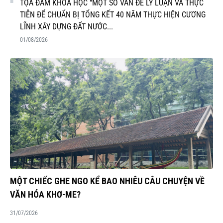
TỌA ĐÀM KHOA HỌC “MỘT SỐ VẤN ĐỀ LÝ LUẬN VÀ THỰC
TIỄN ĐỂ CHUẨN BỊ TỔNG KẾT 40 NĂM THỰC HIỆN CƯƠNG
LĨNH XÂY DỰNG ĐẤT NƯỚC...
01/08/2026
MỘT CHIẾC GHE NGO KỂ BAO NHIÊU CÂU CHUYỆN VỀ
VĂN HÓA KHƠ-ME?
31/07/2026